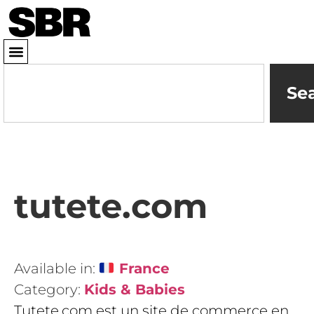
Se
tutete.com
Available in:
France
Category:
Kids & Babies
Tutete.com est un site de commerce en